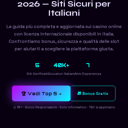
2026 — Siti Sicuri per
Italiani
La guida più completa e aggiornata sui casino online
con licenza internazionale disponibili in Italia.
Confrontiamo bonus, sicurezza e qualità delle slot
per aiutarti a scegliere la piattaforma giusta.
5
40K+
7
Siti Verificati
Giocatori Italiani
Anni Esperienza
🎁 Bonus Gratis
🏆 Vedi Top 5 →
⚠️ 18+ · Gioco Responsabile · Solo informativo · T&C si applicano