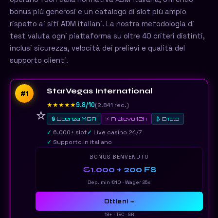
bonus più generosi e un catalogo di slot più ampio
rispetto ai siti ADM italiani. La nostra metodologia di
test valuta ogni piattaforma su oltre 40 criteri distinti,
inclusi sicurezza, velocità dei prelievi e qualità del
supporto clienti.
StarVegas International
#1
★★★★★
9.8/10
(2.841 rec.)
⭐
🔒 Licenza MGA
⚡ Prelievo 12h
₿ Cripto
6.000+ slot
Live casino 24/7
Supporto in italiano
BONUS BENVENUTO
€1.000 + 200 FS
Dep. min €10 · Wager 25x
Ottieni →
18+ · T&C · GR