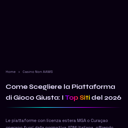
Home
›
Casino Non AAMS
Come Scegliere la Piattaforma
di Gioco Giusta: I
Top Siti
del 2026
Le piattaforme con licenza estera MGA o Curaçao
operano fuori dalla normativa ADM italiana, offrendo